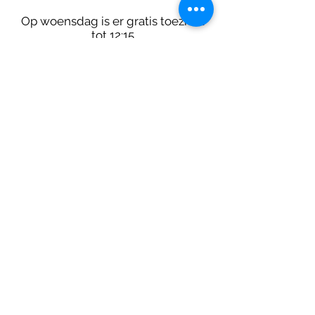
Op woensdag is er gratis toezicht
tot 12:15
Leerlingen graag op tijd
Te laat komen stoort het
klasgebeuren.
We waarderen het als alle leerlingen
op tijd aanwezig zijn.
Administratieve vestigingsplaats
Lagere afdeling
Brigandsstraat 15 -
8770 Ingelmunster
051 30 27 57